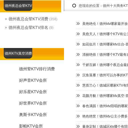
德州夜总会荤KTV
您现在的位置：
德州十大商务K
德州夜总会荤KTV消费
(358)
美艳绝伦！德州ktv哪家最开放
德州夜总会荤KTV排名
(9)
美愈天人！德州哪个KTV有公
如花似月！德州哪家ktv出台
德州KTV真空消费
清丽绝俗！德州哪个KTV最有
千娇百媚！德州哪个夜总会最好
德州荤KTV排行消费
沉鱼落雁！德州可以办事的KT
好声音KTV会所
慧质兰心！德城区哪家KTV有
好乐星KTV会所
花颜月貌！德州哪家ktv真空-
好世界KTV会所
春色满园！德州ktv陪唱的哪家
奥斯卡KTV会所
艳色绝世！德州ktv公主小费
影帕KTV会所
量身定制！德城区ktv哪个有陪