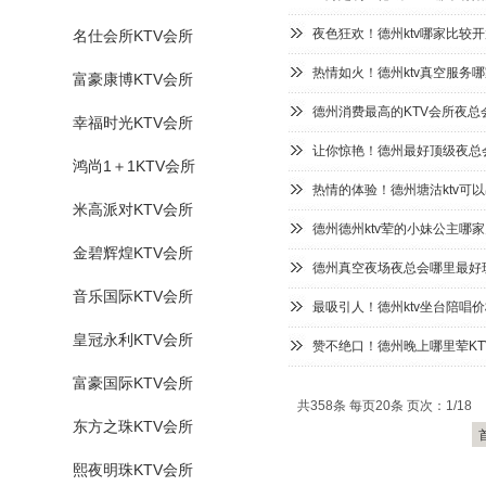
夜色狂欢！德州ktv哪家比较
名仕会所KTV会所
热情如火！德州ktv真空服务
富豪康博KTV会所
德州消费最高的KTV会所夜总
幸福时光KTV会所
让你惊艳！德州最好顶级夜总会
鸿尚1＋1KTV会所
热情的体验！德州塘沽ktv可
米高派对KTV会所
德州德州ktv荤的小妹公主哪家
金碧辉煌KTV会所
德州真空夜场夜总会哪里最好玩
音乐国际KTV会所
最吸引人！德州ktv坐台陪唱
皇冠永利KTV会所
赞不绝口！德州晚上哪里荤KT
富豪国际KTV会所
共358条 每页20条 页次：1/18
东方之珠KTV会所
熙夜明珠KTV会所